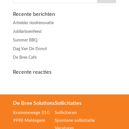
Recente berichten
Arbeider rioolrenovatie
Jubilarissenfeest
Summer BBQ
Dag Van De Donut
De Bree Café
Recente reacties
De Bree Solutions
Sollicitaties
Krommewege 31G
Solliciteren
9990 Maldegem
Spontane sollicitatie
Vacatures