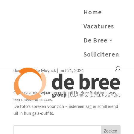
Home
Vacatures
De Bree
Solliciteren
Gala-nieuwjaarsreceptie
door
Linde De Muynck
|
mrt 21, 2024
Onze gala-nieuwjaarsreceptie bij De Bree Solutions was
een daverend succes.
De foto’s spreken voor zich – iedereen zag er schitterend
uit in hun gala-outfits.