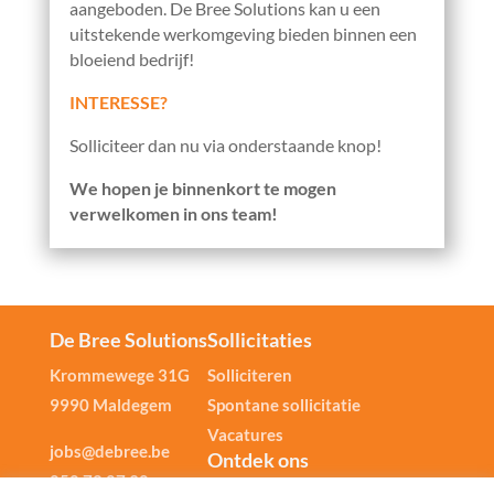
aangeboden.
De Bree Solutions kan u een
uitstekende werkomgeving bieden binnen een
bloeiend bedrijf!
INTERESSE?
Solliciteer dan nu via onderstaande knop!
We hopen je binnenkort te mogen
verwelkomen in ons team!
De Bree Solutions
Sollicitaties
Krommewege 31G
Solliciteren
9990 Maldegem
Spontane sollicitatie
Vacatures
jobs@debree.be
Ontdek ons
050 72 87 30