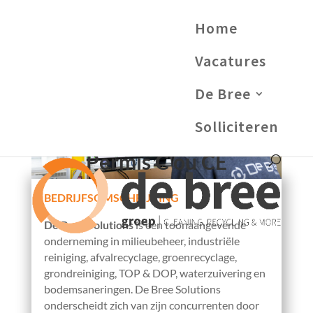
Home
Vacatures
De Bree
Solliciteren
Chauffeur camion –
Permis C ou CE
BEDRIJFSOMSCHRIJVING
De Bree Solutions
is een toonaangevende
onderneming in milieubeheer, industriële
reiniging, afvalrecyclage, groenrecyclage,
grondreiniging, TOP & DOP, waterzuivering en
bodemsaneringen. De Bree Solutions
onderscheidt zich van zijn concurrenten door