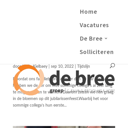
Home
Vacatures
De Bree
Solliciteren
Jubilarissenfeest
door
Kevin Kielbaey
|
sep 10, 2022
|
Tijdslijn
Doordat ons familiebedrijf al meer dan 50 jaar bestaat,
hebben we de eer om met sommige collega’s al zeer lang
te mogen samen te werken. Daarom zetten we hen graag
in de bloemen op dit jubilarissenfeest.Waarbij het voor
sommige collega’s hun eerste...